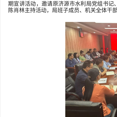
期宣讲活动，邀请原济源市
水利局党组书
记
陈肖林主持活动，局班子成员、机关全体干