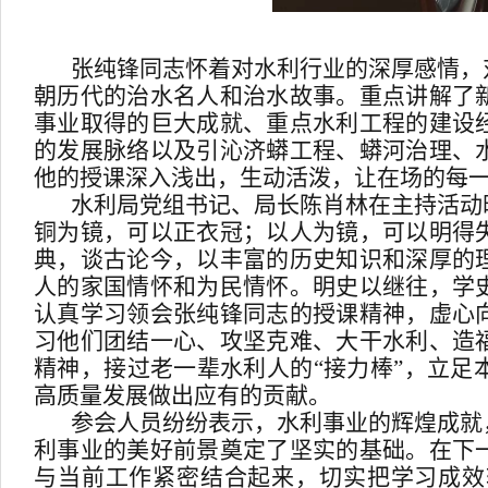
张纯锋同志怀着对水利行业的深厚感情，
朝历代的治水名人和治水故事。重点讲解了
事业取得的巨大成就、重点水利工程的建设
的发展脉络以及引沁济蟒工程、蟒河治理、
他的授课深入浅出，生动活泼，让在场的每
水利局党组书记、局长陈肖林在主持活动
铜为镜，可以正衣冠；以人为镜，可以明得
典，谈古论今，以丰富的历史知识和深厚的
人的家国情怀和为民情怀。明史以继往，学
认真学习领会张纯锋同志的授课精神，虚心
习他们团结一心、攻坚克难、大干水利、造
精神，接过老一辈水利人的
“接力棒”，立
高质量发展做出应有的贡献。
参会人员纷纷表示，水利事业的辉煌成就
利事业的美好前景奠定了坚实的基础。在下
与当前工作紧密结合起来，切实把学习成效