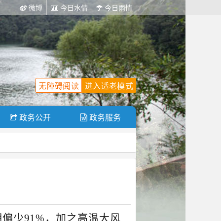
微博
今日水情
今日雨情
无障碍阅读
进入适老模式
政务公开
政务服务
偏少91%，加之高温大风