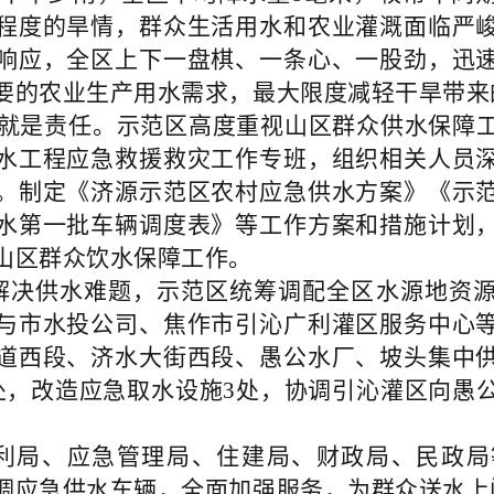
程度的旱情，群众生活用水和农业灌溉面临严
响应，全区上下一盘棋、一条心、一股劲，迅
要的农业生产用水需求，最大限度减轻干旱带来
就是责任。示范区高度重视山区群众供水保障
水工程应急救援救灾工作专班，组织相关人员
。制定《济源示范区农村应急供水方案》《示
水第一批车辆调度表》等工作方案和措施计划
山区群众饮水保障工作。
解决供水难题，示范区统筹调配全区水源地资
与市水投公司、焦作市引沁广利灌区服务中心
道西段、济水大街西段、愚公水厂、坡头集中
处，改造应急取水设施3处，协调引沁灌区向愚
利局、应急管理局、住建局、财政局、民政局
调应急供水车辆，全面加强服务，为群众送水上