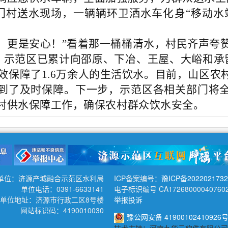
门村送水现场，一辆辆环卫洒水车化身“移动水
水，更是安心！”看着那一桶桶清水，村民齐声夸
，示范区已累计向邵原、下冶、王屋、大峪和承留
有效保障了1.6万余人的生活饮水。目前，山区
到了及时保障。下一步，示范区各相关部门将
村供水保障工作，确保农村群众饮水安全。
单位：济源产城融合示范区水利局
ICP备案编号：
豫ICP备202202173
单位电话：0391-6633141
电子标识编号 CA172680000407602
单位地址：济源市行政二区8号楼
举报投诉
网站标识码：4190010030
豫公网安备 41900102410926