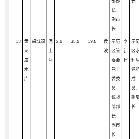
部部
长
长、
副市
长
13
黄
轵城镇
泥
2.9
35.9
19.5
侯
示范
李
示
龙
土
波
区管
新
区
庙
河
委会
建
利
水
党工
党
库
委委
成
员、
员
统战
副
部部
长
长、
副市
长