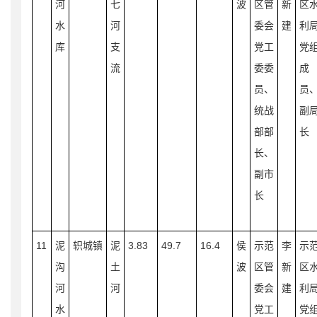
河
七
波
区管
新
区
水
河
委会
建
利
库
支
党工
党
流
委委
成
员、
员
统战
副
部部
长
长、
副市
长
11
泥
轵城镇
泥
3.83
49.7
16.4
侯
示范
李
示
沟
土
波
区管
新
区
河
河
委会
建
利
水
党工
党