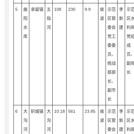
5
曲
承留镇
五
108
230
9.9
侯
示范
李
示
阳
指
波
区管
新
区
水
河
委会
建
利
库
党工
党
委委
成
员、
员
统战
副
部部
长
长、
副市
长
6
大
轵城镇
大
10.18
561
23.85
侯
示范
李
示
沟
沟
波
区管
新
区
河
河
委会
建
利