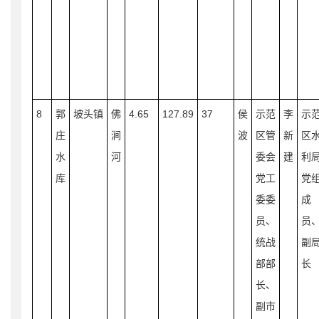
8
郭
坡头镇
佛
4.65
127.89
37
侯
示范
李
示
庄
涧
波
区管
新
区
水
河
委会
建
利
库
党工
党
委委
成
员、
员
统战
副
部部
长
长、
副市