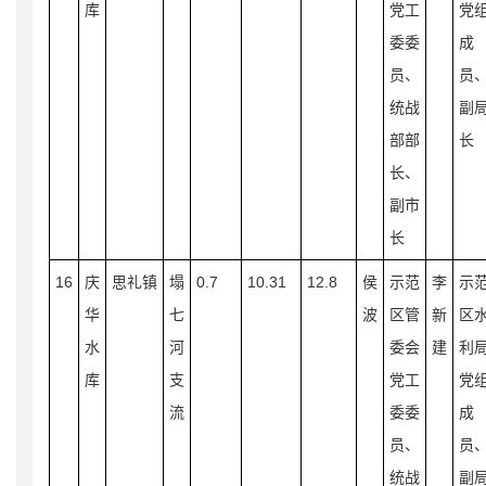
库
党工
党
委委
成
员、
员
统战
副
部部
长
长、
副市
长
16
庆
思礼镇
塌
0.7
10.31
12.8
侯
示范
李
示
华
七
波
区管
新
区
水
河
委会
建
利
库
支
党工
党
流
委委
成
员、
员
统战
副