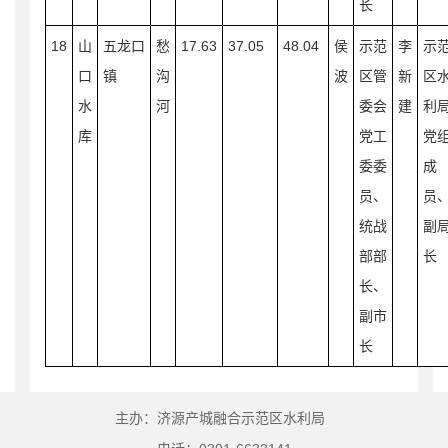
长
18
山
五龙口
愁
17.63
37.05
48.04
侯
示范
李
示
口
镇
沟
波
区管
新
区
水
河
委会
建
利
库
党工
党
委委
成
员、
员
统战
副
部部
长
长、
副市
长
主办：济源产城融合示范区水利局