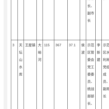
长、
副市
长
3
天
王屋镇
大
115
367
37.1
侯
示范
李
示
坛
峪
波
区管
新
区
山
河
委会
建
利
水
党工
党
库
委委
成
员、
员
统战
副
部部
长
长、