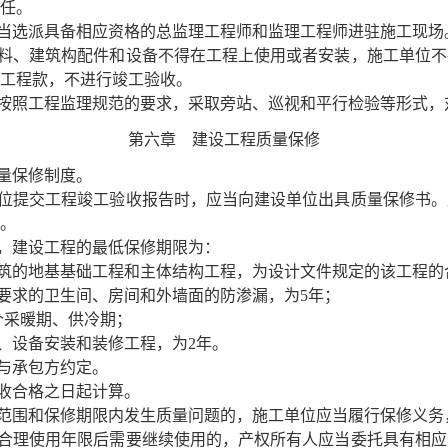
任。
选派具备相应资格的总监理工程师和监理工程师进驻施工现场
料、建筑构配件和设备不得在工程上使用或者安装，施工单位不
工程款，不进行竣工验收。
照工程监理规范的要求，采取旁站、巡视和平行检验等形式，
第六章 建设工程质量保修
量保修制度。
位提交工程竣工验收报告时，应当向建设单位出具质量保修书。
。
，建设工程的最低保修期限为：
筑的地基基础工程和主体结构工程，为设计文件规定的该工程的
要求的卫生间、房间和外墙面的防渗漏，为
5年；
个采暖期、供冷期；
、设备安装和装修工程，为
2年。
与承包方约定。
收合格之日起计算。
围和保修期限内发生质量问题的，施工单位应当履行保修义务
理使用年限后需要继续使用的，产权所有人应当委托具有相应