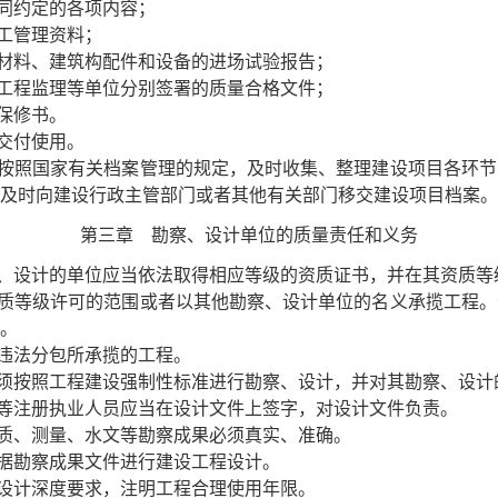
同约定的各项内容；
工管理资料；
材料、建筑构配件和设备的进场试验报告；
工程监理等单位分别签署的质量合格文件；
保修书。
交付使用。
照国家有关档案管理的规定，及时收集、整理建设项目各环节
及时向建设行政主管部门或者其他有关部门移交建设项目档案。
第三章 勘察、设计单位的质量责任和义务
设计的单位应当依法取得相应等级的资质证书，并在其资质等
质等级许可的范围或者以其他勘察、设计单位的名义承揽工程。
。
违法分包所承揽的工程。
按照工程建设强制性标准进行勘察、设计，并对其勘察、设计
等注册执业人员应当在设计文件上签字，对设计文件负责。
质、测量、水文等勘察成果必须真实、准确。
据勘察成果文件进行建设工程设计。
设计深度要求，注明工程合理使用年限。